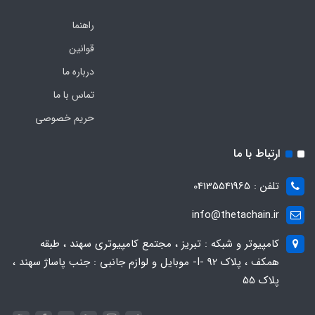
راهنما
قوانین
درباره ما
تماس با ما
حریم خصوصی
ارتباط با ما
تلفن : 04135541965
info@thetachain.ir
کامپیوتر و شبکه : تبریز ، مجتمع کامپیوتری سهند ، طبقه
همکف ، پلاک 92 -I- موبایل و لوازم جانبی : جنب پاساژ سهند ،
پلاک 55