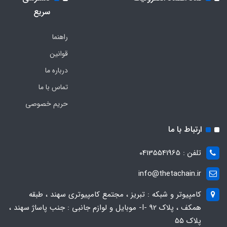
سریع
راهنما
قوانین
درباره ما
تماس با ما
حریم خصوصی
ارتباط با ما
تلفن : 04135541965
info@thetachain.ir
کامپیوتر و شبکه : تبریز ، مجتمع کامپیوتری سهند ، طبقه
همکف ، پلاک 92 -I- موبایل و لوازم جانبی : جنب پاساژ سهند ،
پلاک 55