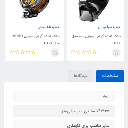
3,100,000
1,100,000
تومان
تومان
مو مدل
خنک کننده گوشی موبایل MEMO
ساعت هوشمند هیسکا مدل
مدل CX07
SERIES 8
مشخصات
دیدگاه‌ها
ابعاد
۲۵*۷*۷ سانتی متر میلی‌متر
سایز مناسب برای نگهداری