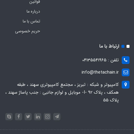
قوانین
درباره ما
تماس با ما
حریم خصوصی
ارتباط با ما
تلفن : 04135541965
info@thetachain.ir
کامپیوتر و شبکه : تبریز ، مجتمع کامپیوتری سهند ، طبقه
همکف ، پلاک 92 -I- موبایل و لوازم جانبی : جنب پاساژ سهند ،
پلاک 55