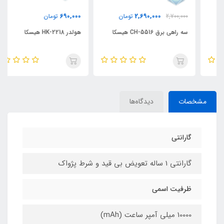
690,000
2,690,000
2,700,000
تومان
تومان
سه راهی برق CH-5516 هیسکا
هولدر HK-2218 هیسکا
مشخصات
دیدگاه‌ها
گارانتی
گارانتی 1 ساله تعویض بی قید و شرط پژواک
ظرفیت اسمی
10000 میلی آمپر ساعت (mAh)